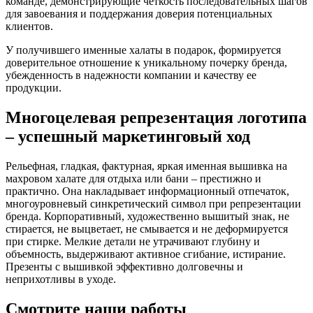
команде, демонстрирующие четкость последовательных шагов
для завоевания и поддержания доверия потенциальных
клиентов.
У получившего именные халаты в подарок, формируется
доверительное отношение к уникальному почерку бренда,
убежденность в надежности компании и качеству ее
продукции.
Многоцелевая репрезентация логотипа
– успешный маркетинговый ход
Рельефная, гладкая, фактурная, яркая именная вышивка на
махровом халате для отдыха или бани – престижно и
практично. Она накладывает информационный отпечаток,
многоуровневый синкретический символ при репрезентации
бренда. Корпоративный, художественно вышитый знак, не
стирается, не выцветает, не смывается и не деформируется
при стирке. Мелкие детали не утрачивают глубину и
объемность, выдерживают активное сгибание, истирание.
Презенты с вышивкой эффективно долговечны и
неприхотливы в уходе.
Смотрите наши работы