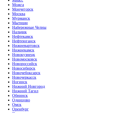
Миасс
Можга
Мончегорск
Москва
Мурманск
Мытищи
Набережные Челны
Нальчик
Нефтекамск
Нефтеюганск
Нижневартовск
Нижнекамск
Новокузнецк
Новомосковск
Новороссийск
Новосибирск
Новочебоксарск
Новочеркасск
Ногинск
Нижний Новгород
Нижний Тагил
Обнинск
Одинцово
Омск
Оренбург