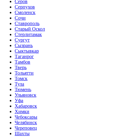
Серов
Серпухов
Смоленск
Сочи
Ставрополь
Старый Оскол
Стерлитамак
Сургут
Сызрань
Сыктывкар
Таганрог
Тамбов
Тверь
Тольятти
Томск
Тула
Тюмень
Ульяновск
Уфа
Хабаровск
Химки
Чебоксары
Челябинск
Череповец
Шахты