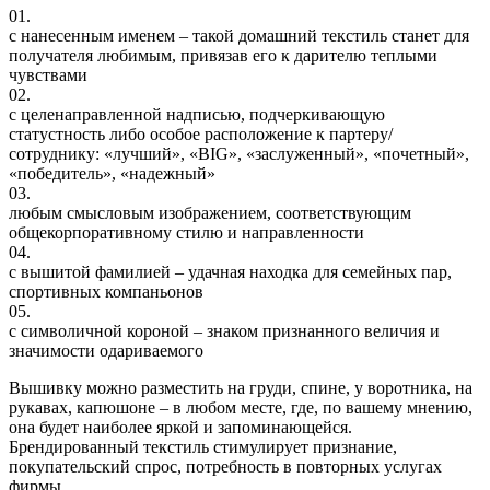
01.
с нанесенным именем – такой домашний текстиль станет для
получателя любимым, привязав его к дарителю теплыми
чувствами
02.
с целенаправленной надписью, подчеркивающую
статустность либо особое расположение к партеру/
сотруднику: «лучший», «BIG», «заслуженный», «почетный»,
«победитель», «надежный»
03.
любым смысловым изображением, соответствующим
общекорпоративному стилю и направленности
04.
с вышитой фамилией – удачная находка для семейных пар,
спортивных компаньонов
05.
с символичной короной – знаком признанного величия и
значимости одариваемого
Вышивку можно разместить на груди, спине, у воротника, на
рукавах, капюшоне – в любом месте, где, по вашему мнению,
она будет наиболее яркой и запоминающейся.
Брендированный текстиль стимулирует признание,
покупательский спрос, потребность в повторных услугах
фирмы.