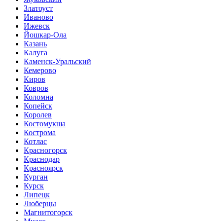
Златоуст
Иваново
Ижевск
Йошкар-Ола
Казань
Калуга
Каменск-Уральский
Кемерово
Киров
Ковров
Коломна
Копейск
Королев
Костомукша
Кострома
Котлас
Красногорск
Краснодар
Красноярск
Курган
Курск
Липецк
Люберцы
Магнитогорск