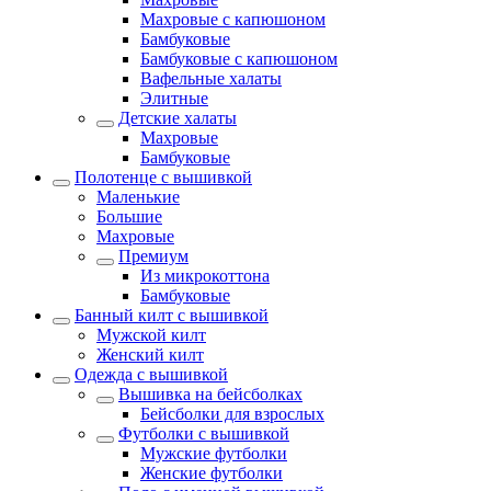
Махровые с капюшоном
Бамбуковые
Бамбуковые с капюшоном
Вафельные халаты
Элитные
Детские халаты
Махровые
Бамбуковые
Полотенце с вышивкой
Маленькие
Большие
Махровые
Премиум
Из микрокоттона
Бамбуковые
Банный килт с вышивкой
Мужской килт
Женский килт
Одежда с вышивкой
Вышивка на бейсболках
Бейсболки для взрослых
Футболки с вышивкой
Мужские футболки
Женские футболки