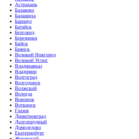
Астрахань
Балаково
Балашиха
Барнаул
Батайск
Белгород
Березники
Бийск
Брянск
Великий Новгород
Великий Устюг
Владикавказ
Владимир
Волгоград
Волгодонск
Волжский
Вологда
Воронеж
Воткинск
Глазов
Димитровград
Долгопрудный
Домодедово
Екатеринбург
Жуковский