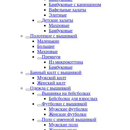
Бамбуковые с капюшоном
Вафельные халаты
Элитные
Детские халаты
Махровые
Бамбуковые
Полотенце с вышивкой
Маленькие
Большие
Махровые
Премиум
Из микрокоттона
Бамбуковые
Банный килт с вышивкой
Мужской килт
Женский килт
Одежда с вышивкой
Вышивка на бейсболках
Бейсболки для взрослых
Футболки с вышивкой
Мужские футболки
Женские футболки
Поло с именной вышивкой
Мужские поло
Женские поло