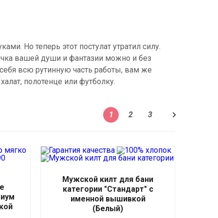
ами. Но теперь этот постулат утратил силу.
ичка вашей души и фантазии можно и без
 себя всю рутинную часть работы, вам же
алат, полотенце или футболку.
1
2
3
Мужской килт для бани
е
категории "Стандарт" с
миум
именной вышивкой
кой
(Белый)