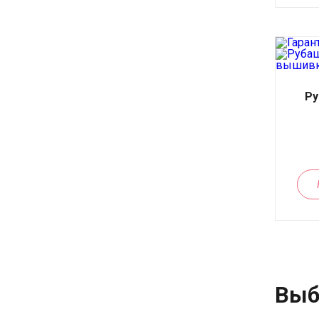
Ру
Выб