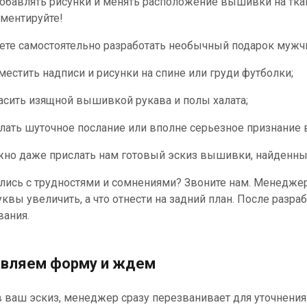
добавлять рисунки и менять расположение вышивки на тка
ментируйте!
те самостоятельно разработать необычный подарок мужч
местить надписи и рисунки на спине или груди футболки;
асить изящной вышивкой рукава и полы халата;
лать шуточное послание или вполне серьезное признание 
но даже прислать нам готовый эскиз вышивки, найденный
лись с трудностями и сомнениями? Звоните нам. Менеджер
уквы увеличить, а что отнести на задний план. После разр
вания.
авляем форму и ждем
 ваш эскиз, менеджер сразу перезванивает для уточнения 