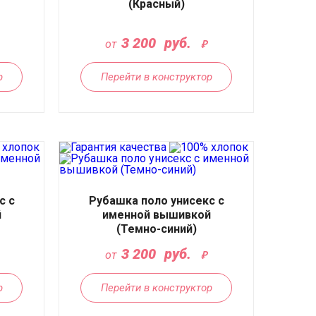
(Красный)
3 200
руб.
от
р
Перейти в конструктор
с с
Рубашка поло унисекс с
й
именной вышивкой
(Темно-синий)
3 200
руб.
от
р
Перейти в конструктор