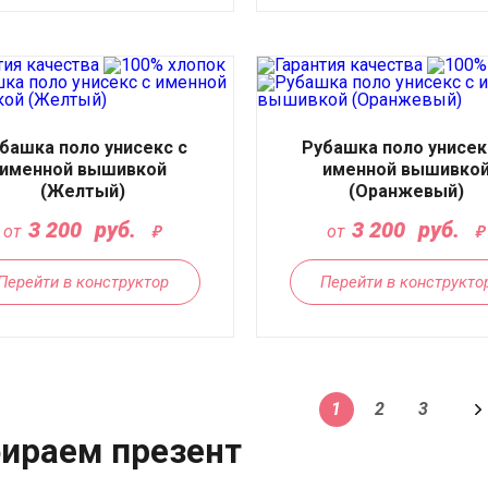
башка поло унисекс с
Рубашка поло унисек
именной вышивкой
именной вышивко
(Желтый)
(Оранжевый)
3 200
руб.
3 200
руб.
от
от
Перейти в конструктор
Перейти в конструкто
1
2
3
ираем презент