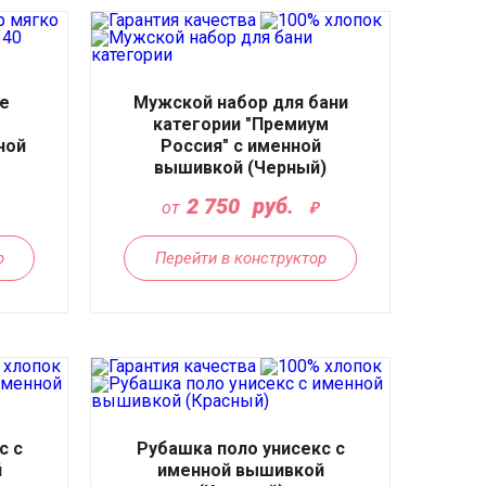
е
Мужской набор для бани
категории "Премиум
ной
Россия" с именной
вышивкой (Черный)
2 750
руб.
от
р
Перейти в конструктор
с с
Рубашка поло унисекс с
й
именной вышивкой