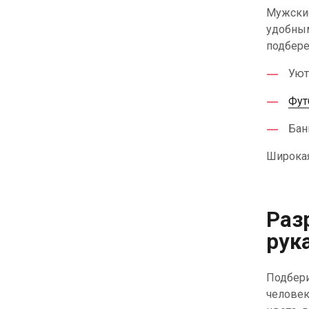
Мужские
удобным
подбере
Ую
Фут
Бан
Широкая
Раз
рук
Подбери
человек