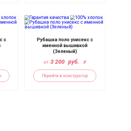
с с
Рубашка поло унисекс с
й
именной вышивкой
(Зеленый)
3 200
руб.
от
р
Перейти в конструктор