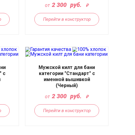
2 300
руб.
от
р
Перейти в конструктор
ани
Мужской килт для бани
" с
категории "Стандарт" с
й
именной вышивкой
(Черный)
2 300
руб.
от
р
Перейти в конструктор