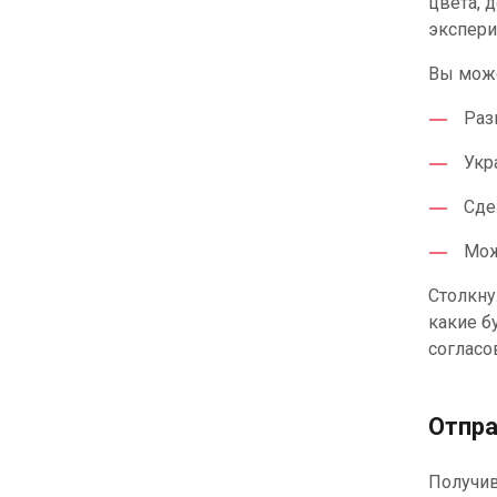
цвета, 
экспери
Вы може
Раз
Укр
Сде
Мож
Столкну
какие б
согласо
Отпр
Получив