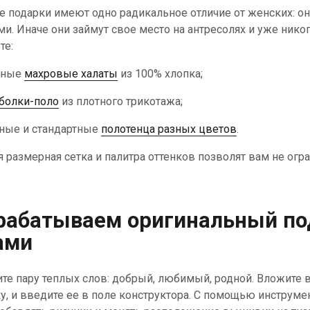
 подарки имеют одно радикальное отличие от женских: о
и. Иначе они займут свое место на антресолях и уже никог
те:
тные
махровые халаты
из 100% хлопка;
болки-поло
из плотного трикотажа;
ные и стандартные
полотенца разных цветов
.
 размерная сетка и палитра оттенков позволят вам не ог
рабатываем оригинальный по
ами
те пару теплых слов: добрый, любимый, родной. Вложите в 
у, и введите ее в поле конструктора. С помощью инстру